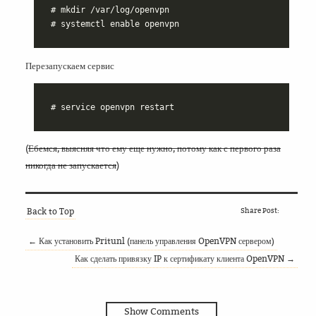
# mkdir /var/log/openvpn

Перезапускаем сервис
(
Ебемся, выясняя что ему еще нужно, потому как с первого раза
никогда не запускается
)
Back to Top
Share Post:
← Как установить Pritunl (панель управления OpenVPN сервером)
Как сделать привязку IP к сертификату клиента OpenVPN →
Show Comments