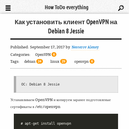
How ToDo everything
Как установить клиент OpenVPN на
Debian 8 Jessie
Published:
September 17, 2017
by
Nesterov Alexey
Categories:
OpenVPN
6
Tags:
debian
linux
openvpn
24
29
6
OC: Debian 8 Jessie
Устанавливаем OpenVPN и копируем заранее подготовленые
сертификаты в /etc/openvpn