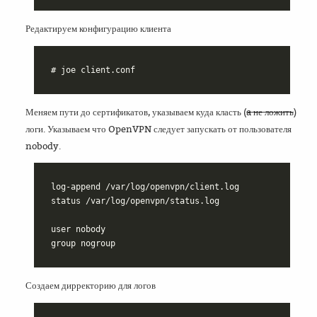
Редактируем конфигурацию клиента
Меняем пути до сертификатов, указываем куда класть (
a не ложить
)
логи. Указываем что OpenVPN следует запускать от пользователя
nobody.
log-append /var/log/openvpn/client.log

status /var/log/openvpn/status.log

user nobody

Создаем дирректорию для логов