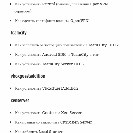
Как установить Pritunl (панель управления OpenVPN
сервером)
Как сделать сертификат клиентa OpenVPN
teamcity
Как запретить регистрацию пользвателей в Team City 10.0.2
Как установить Android SDK на TeamCity агент
Как установить TeamCity Server 10.0.2
vboxguestaddition
Как установить VboxGuestAddition
xenserver
Как установить Gentoo на Xen Server
Как правильно выключить Citrix Xen Server
Как добавить Local Storage