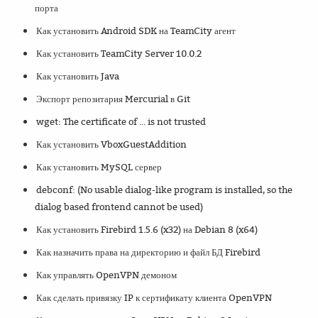
порта
Как установить Android SDK на TeamCity агент
Как установить TeamCity Server 10.0.2
Как установить Java
Экспорт репозитария Mercurial в Git
wget: The certificate of ... is not trusted
Как установить VboxGuestAddition
Как установить MySQL сервер
debconf: (No usable dialog-like program is installed, so the
dialog based frontend cannot be used)
Как установить Firebird 1.5.6 (x32) на Debian 8 (x64)
Как назначить права на директорию и файл БД Firebird
Как управлять OpenVPN демоном
Как сделать привязку IP к сертификату клиента OpenVPN