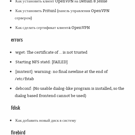
Как установить клиент OpenVPN на Debian 8 Jessie
Как установить Pritunl (панель управления OpenVPN
сервером)
Как сделать сертификат клиентa OpenVPN
errors
wget: The certificate of ... is not trusted
Starting NFS statd: [FAILED]
[mntent]: warning: no final newline at the end of
/etc/fstab
debconf: (No usable dialog-like program is installed, so the
dialog based frontend cannot be used)
fdisk
Как добавить новый диск в систему
firebird