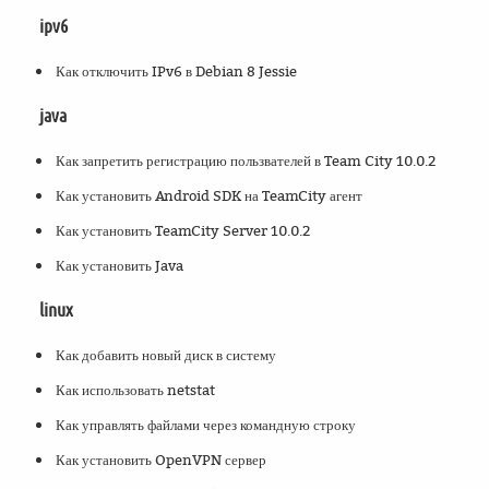
ipv6
Как отключить IPv6 в Debian 8 Jessie
java
Как запретить регистрацию пользвателей в Team City 10.0.2
Как установить Android SDK на TeamCity агент
Как установить TeamCity Server 10.0.2
Как установить Java
linux
Как добавить новый диск в систему
Как использовать netstat
Как управлять файлами через командную строку
Как установить OpenVPN сервер