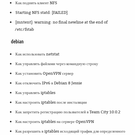
Как поднять клиент NFS
Starting NFS statd: [FAILED]
[mntent]: warning: no final newline at the end of
/etc/fstab
debian
Как использовать netstat
Как управлять файлами через командную строку
Как установить OpenVPN сервер
Как отключить IPv6 в Debian 8 Jessie
Как управлять iptables
Как настроить iptables после инсталяции
Как запретить регистрацию пользвателей в Team City 10.0.2
Как настроить iptables на сервере OpenVPN
Как разрешить в iptables исходящий трафик для определенного