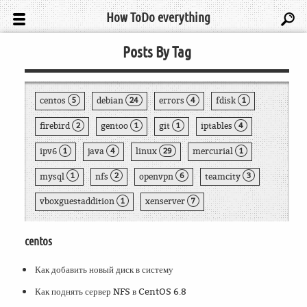
How ToDo everything
Posts By Tag
centos
debian
errors
fdisk
5
24
4
1
firebird
gentoo
git
iptables
2
1
1
4
ipv6
java
linux
mercurial
1
4
29
1
mysql
nfs
openvpn
teamcity
1
2
6
3
vboxguestaddition
xenserver
1
7
centos
Как добавить новый диск в систему
Как поднять сервер NFS в CentOS 6.8